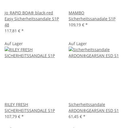
jo_RAPID BOA® black-red
MAMBO
Easy Sicherheitssandale S1P
Sicherheitssanadale S1P
48
109,19 €
*
117,81 €
*
Auf Lager
Auf Lager
RILEY FRESH
Sicherheitssandale
SICHERHEITSSANDALE S1P
ARDON®GEARSAN ESD S1
107,79 €
*
61,45 €
*